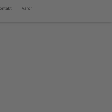
ontakt
Varor