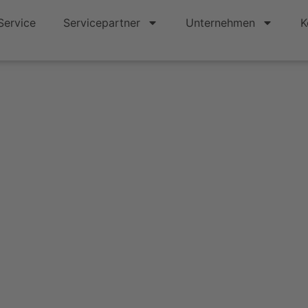
Service
Servicepartner
Unternehmen
K