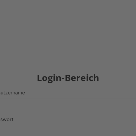
Login-Bereich
nutzername
sswort