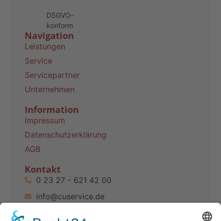
DSGVO-
konform
Navigation
Leistungen
Service
Servicepartner
Unternehmen
Information
Impressum
Datenschutzerklärung
AGB
Kontakt
0 23 27 - 621 42 00
info@cuservice.de